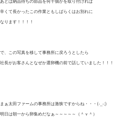
あとは納品待ちの部品を何十個かを取り付ければ
辛くて長かったこの作業ともしばらくはお別れに
なります！！！！
で、この写真を移して事務所に戻ろうとしたら
社長がお客さんとなぜか選卵機の前で話していました！！！
まぁ太田ファームの事務所は激狭ですからね・・・(-_-;)
明日は朝一から卵集めだなぁ～～～～～（＾ｖ＾）