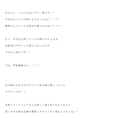
みなさん、こんにちは(^O^)／僕です！！
今日は久しぶりの雨になりましたね(*^。^*)
農家さんにとっては恵みの雨ですかね？？？？
さて、今日は太田ファームの卵が10ｋｇ入る
化粧箱のデザインが変わりましたので
それのご紹介です！！
では、早速横面から！！！！
左の箱が今までのデザインで右の箱が新しくなった
デザインです！！
太田ファームマニアな人は新しい箱を見てわかられたと
思いますが実は店舗の看板とデザインが一緒なんですよね！！