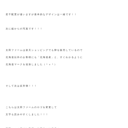
若干配置が違いますが基本的なデザインは一緒です！！
次に縦からの写真です！！！
太田ファームは楽天ショッピングでも卵を販売しているので
北海道以外のお客様にも「北海道産」と、すぐわかるように
北海道マークを追加しました（＾ｖ＾）
そして次は反対側！！！
こちらは太田ファームのロゴを変更して
文字も読みやすくしました！！！