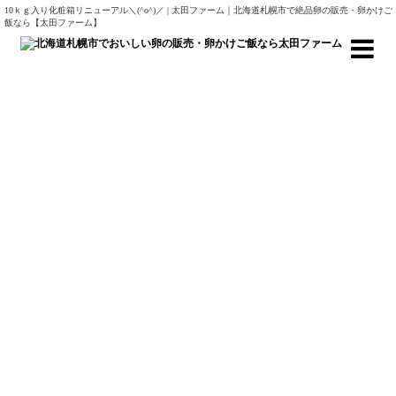
10ｋｇ入り化粧箱リニューアル＼(^o^)／ | 太田ファーム｜北海道札幌市で絶品卵の販売・卵かけご
飯なら【太田ファーム】