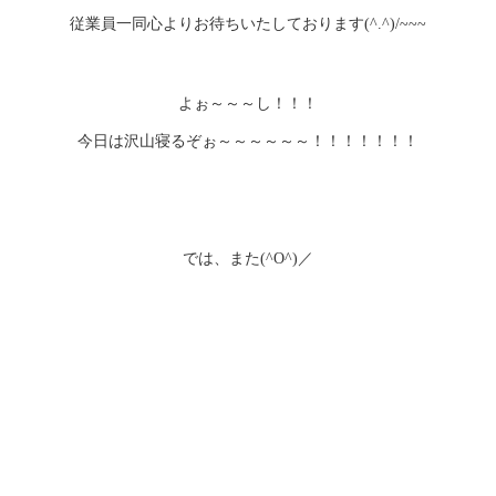
従業員一同心よりお待ちいたしております
(^.^)/~~~
よぉ～～～し！！！
今日は沢山寝るぞぉ～～～～～～！！！！！！！
では、また
／
(^O^)