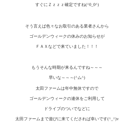
すぐにＺｚｚｚ確定ですね
(^0_0^)
そう言えば色々なお取引のある業者さんから
ゴールデンウィークの休みのお知らせが
ＦＡＸなどで来ていました！！！
もうそんな時期が来るんですね～～～
早いな～～～
ム
(^
^)
太田ファームは年中無休ですので
ゴールデンウィークの連休をご利用して
ドライブのついでなどに
太田ファームまで遊びに来てくだされば幸いです
(^_^)v