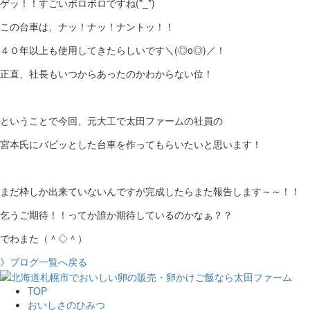
ゲッ！！すごいボロボロですね(*_*)
この台車は、ナッ！ナッ！ナントッ！！
４０年以上も使用してきたらしいです＼(◎o◎)／！
正直、社長もいつからあったのかわからない位！
ということで今回、元大工で太田ファームの社員の
宮本氏にバビッとした台車を作ってもらいたいと思います！
まだ枠しか出来ていないんですが完成したらまた報告します～～！！
乞うご期待！！ってか誰か期待しているのかなぁ？？
でわまた（＾◇＾）
》ブログ一覧へ戻る
TOP
おいしさのひみつ