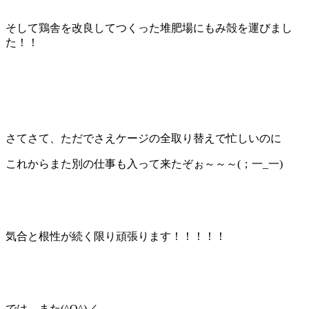
そして鶏舎を改良してつくった堆肥場にもみ殻を運びまし
た！！
さてさて、ただでさえケージの全取り替えで忙しいのに
これからまた別の仕事も入って来たぞぉ～～～(；一_一)
気合と根性が続く限り頑張ります！！！！！
では、また(^O^)／