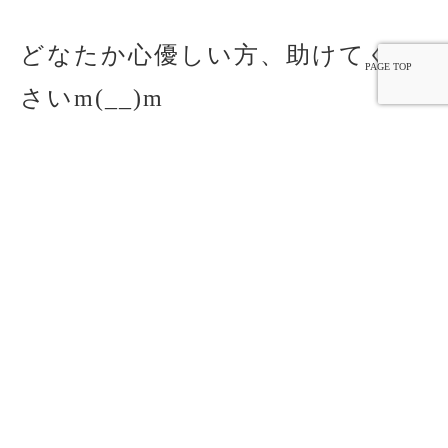
どなたか心優しい方、助けてくだ
PAGE TOP
さいm(__)m
では、また(^^)/
》ブログ一覧へ戻る