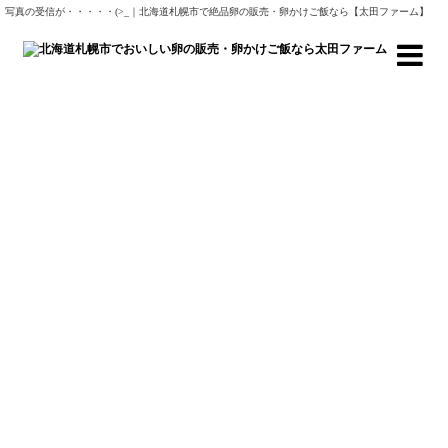
写真の受信が・・・・・(>_｜北海道札幌市で絶品卵の販売・卵かけご飯なら【太田ファーム】