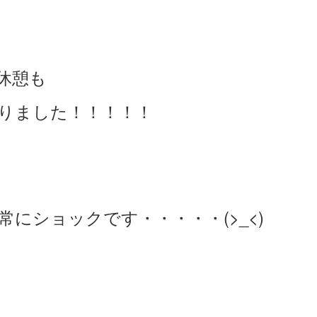
休憩も
りました！！！！！
にショックです・・・・・(>_<)