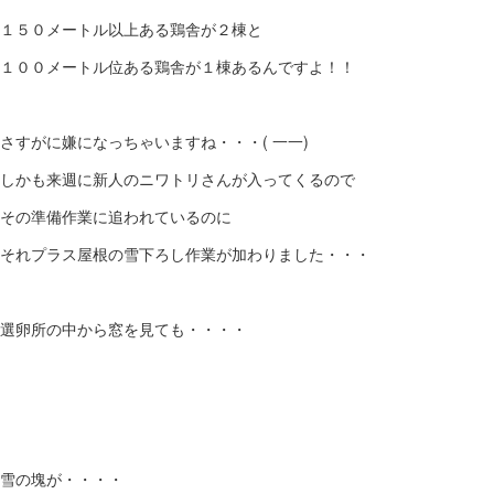
１５０メートル以上ある鶏舎が２棟と
１００メートル位ある鶏舎が１棟あるんですよ！！
さすがに嫌になっちゃいますね・・・( 一一)
しかも来週に新人のニワトリさんが入ってくるので
その準備作業に追われているのに
それプラス屋根の雪下ろし作業が加わりました・・・
選卵所の中から窓を見ても・・・・
雪の塊が・・・・